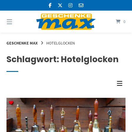
Springen
Sie
zum
Inhalt
0
GESCHENKE MAX
HOTELGLOCKEN
Schlagwort:
Hotelglocken