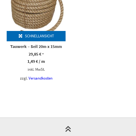
SCHNELLANSICHT
Tauwerk – Seil 20m x 15mm
29,85
€
*
1,49
€
/
m
inkl. MwSt.
zzgl.
Versandkosten