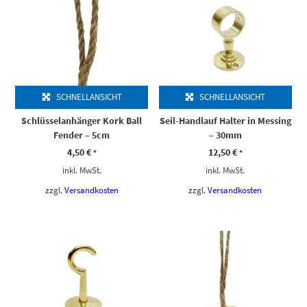
SCHNELLANSICHT
SCHNELLANSICHT
Schlüsselanhänger Kork Ball
Seil-Handlauf Halter in Messing
Fender – 5cm
– 30mm
4,50
€
12,50
€
*
*
inkl. MwSt.
inkl. MwSt.
zzgl.
Versandkosten
zzgl.
Versandkosten