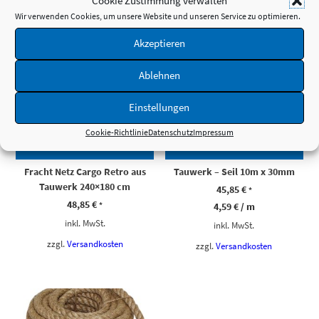
Cookie Zustimmung verwalten
Wir verwenden Cookies, um unsere Website und unseren Service zu optimieren.
Akzeptieren
Ablehnen
Einstellungen
Cookie-Richtlinie
Datenschutz
Impressum
SCHNELLANSICHT
SCHNELLANSICHT
Fracht Netz Cargo Retro aus
Tauwerk – Seil 10m x 30mm
Tauwerk 240×180 cm
45,85
€
*
48,85
€
*
4,59
€
/
m
inkl. MwSt.
inkl. MwSt.
zzgl.
Versandkosten
zzgl.
Versandkosten