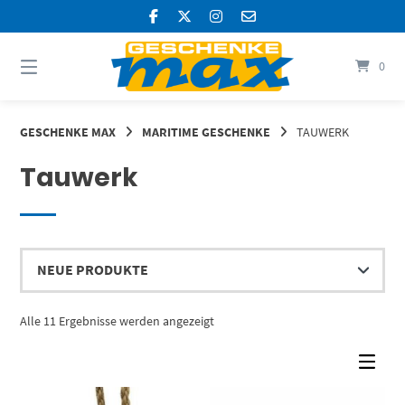
Springen
Sie
zum
Inhalt
0
GESCHENKE MAX
MARITIME GESCHENKE
TAUWERK
Tauwerk
Nach
Alle 11 Ergebnisse werden angezeigt
Aktualität
sortiert