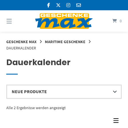
Springen
Sie
zum
Inhalt
0
GESCHENKE MAX
MARITIME GESCHENKE
DAUERKALENDER
Dauerkalender
Nach
Alle 2 Ergebnisse werden angezeigt
Aktualität
sortiert