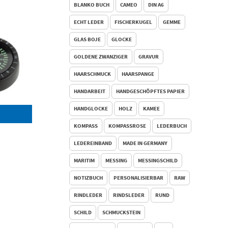
BLANKO BUCH
CAMEO
DIN A6
ECHT LEDER
FISCHERKUGEL
GEMME
GLAS BOJE
GLOCKE
GOLDENE ZWANZIGER
GRAVUR
HAARSCHMUCK
HAARSPANGE
HANDARBEIT
HANDGESCHÖPFTES PAPIER
HANDGLOCKE
HOLZ
KAMEE
KOMPASS
KOMPASSROSE
LEDERBUCH
LEDEREINBAND
MADE IN GERMANY
MARITIM
MESSING
MESSINGSCHILD
NOTIZBUCH
PERSONALISIERBAR
RAW
RINDLEDER
RINDSLEDER
RUND
SCHILD
SCHMUCKSTEIN