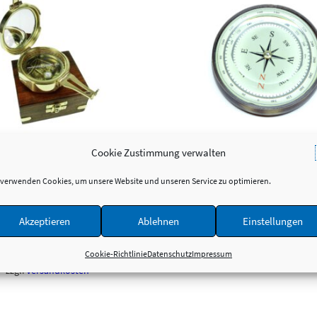
SCHNELLANSICHT
SCHNELLANSICHT
Cookie Zustimmung verwalten
chwerer Messing Peil-
Messing Kompass mit halbho
 verwenden Cookies, um unsere Website und unseren Service zu optimieren.
kompass in Holzbox – Rund –
Dom – Antik-Look
Brunton Replika
21,95
€
*
Akzeptieren
Ablehnen
Einstellungen
39,95
€
*
inkl. MwSt.
inkl. MwSt.
zzgl.
Versandkosten
Cookie-Richtlinie
Datenschutz
Impressum
zzgl.
Versandkosten