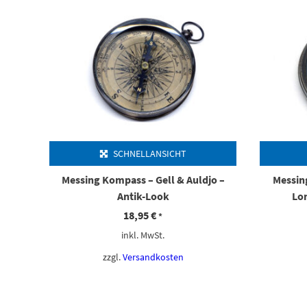
SCHNELLANSICHT
Messing Kompass – Gell & Auldjo –
Messin
Antik-Look
Lo
18,95
€
*
inkl. MwSt.
zzgl.
Versandkosten