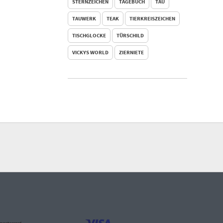
STERNZEICHEN
TAGEBUCH
TAU
TAUWERK
TEAK
TIERKREISZEICHEN
TISCHGLOCKE
TÜRSCHILD
VICKYS WORLD
ZIERNIETE