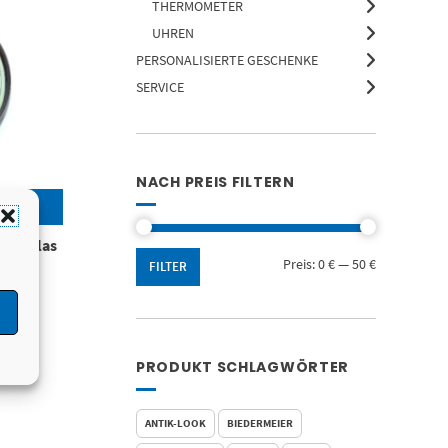
THERMOMETER
UHREN
PERSONALISIERTE GESCHENKE
SERVICE
NACH PREIS FILTERN
hen Glas
Min.
Max.
Preis:
0 €
—
50 €
FILTER
Preis
Preis
PRODUKT SCHLAGWÖRTER
ANTIK-LOOK
BIEDERMEIER