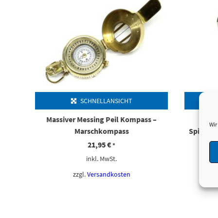
SCHNELLANSICHT
Massiver Messing Peil Kompass –
S
Wir
Marschkompass
Spiegel
21,95
€
*
inkl. MwSt.
zzgl.
Versandkosten