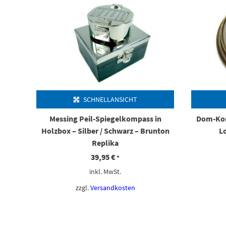
SCHNELLANSICHT
Messing Peil-Spiegelkompass in
Dom-Kom
Holzbox – Silber / Schwarz – Brunton
Lo
Replika
39,95
€
*
inkl. MwSt.
zzgl.
Versandkosten