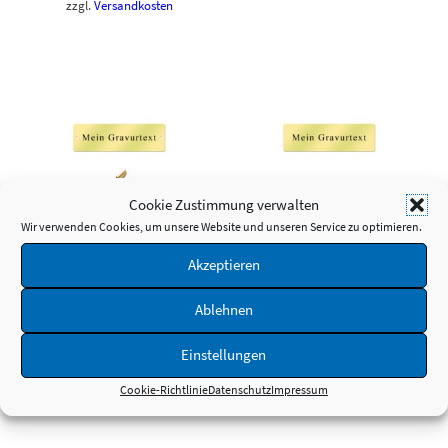
zzgl.
Versandkosten
Cookie Zustimmung verwalten
Wir verwenden Cookies, um unsere Website und unseren Service zu optimieren.
SCHNELLANSICHT
SCHNELLANSICHT
Messingschild 50x15mm –
Messingschild 50x15mm –
Akzeptieren
Gravur – Gelocht mit
Gravur – Selbstklebend
Schrauben
4,95
€
Ablehnen
*
5,95
€
*
inkl. MwSt.
Einstellungen
inkl. MwSt.
zzgl.
Versandkosten
zzgl.
Versandkosten
Cookie-Richtlinie
Datenschutz
Impressum