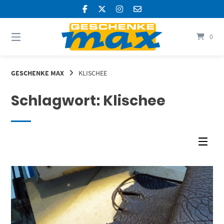
Springen
Sie
zum
Inhalt
0
GESCHENKE MAX
KLISCHEE
Schlagwort:
Klischee