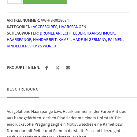
World
Leder
Haarspange
ARTIKELNUMMER:
VW-HS-3018034
-
KATEGORIEN:
ACCESSOIRES
,
HAARSPANGEN
OX
SCHLAGWÖRTER:
DROMEDAR
,
ECHT LEDER
,
HAARSCHMUCK
,
Antique
HAARSPANGE
,
HANDARBEIT
,
KAMEL
,
MADE IN GERMANY
,
PALMEN
,
Kamel
RINDLEDER
,
VICKYS WORLD
Menge
PRODUKT TEILEN:
BESCHREIBUNG
Ausgefallene Haarspange bzw. Haarklammer, in der Farbe Antique
aus handgefärbten, derben Rindsleder mit einem Holzstab. Die
eindrucksvolle Prägung zeigt ein Motiv, welches eine Kamel bzw.
Dromedar mit Reiter und Palmen darstellt. Passend hierzu gibt es
auch ein Motiv mit einem Elefanten im Shop.