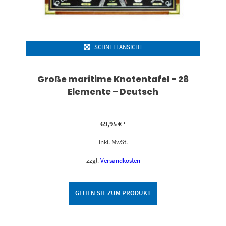
SCHNELLANSICHT
Große maritime Knotentafel – 28
Elemente – Deutsch
69,95
€
*
inkl. MwSt.
zzgl.
Versandkosten
GEHEN SIE ZUM PRODUKT