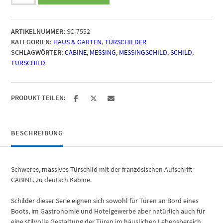
CABINE
-
Massiv
ARTIKELNUMMER:
SC-7552
Messing
KATEGORIEN:
HAUS & GARTEN
,
TÜRSCHILDER
Menge
SCHLAGWÖRTER:
CABINE
,
MESSING
,
MESSINGSCHILD
,
SCHILD
,
TÜRSCHILD
PRODUKT TEILEN:
BESCHREIBUNG
Schweres, massives Türschild mit der französischen Aufschrift
CABINE, zu deutsch Kabine.
Schilder dieser Serie eignen sich sowohl für Türen an Bord eines
Boots, im Gastronomie und Hotelgewerbe aber natürlich auch für
eine stilvolle Gestaltung der Türen im häuslichen Lebensbereich.