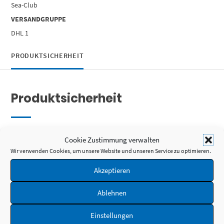
Sea-Club
VERSANDGRUPPE
DHL 1
PRODUKTSICHERHEIT
Produktsicherheit
Herstellerinformationen
Cookie Zustimmung verwalten
Wir verwenden Cookies, um unsere Website und unseren Service zu optimieren.
SEA-CLUB Handels-GmbH
Am Leitzelbach 34
Akzeptieren
74889 Sinsheim
DEUTSCHLAND
Ablehnen
Telefon: +49-7261-949600
E-Mail:
info@sea-club.de
Einstellungen