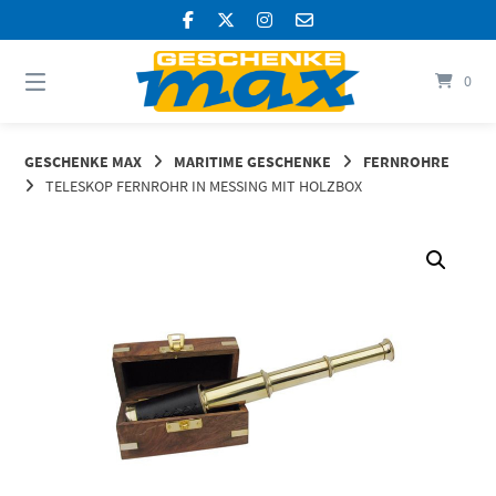
Springen
Sie
zum
Inhalt
0
GESCHENKE MAX
MARITIME GESCHENKE
FERNROHRE
TELESKOP FERNROHR IN MESSING MIT HOLZBOX