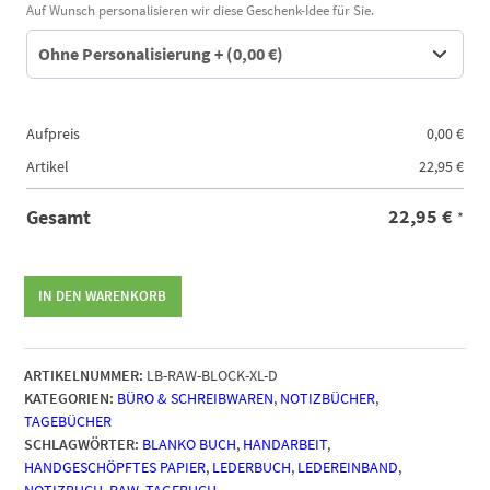
Auf Wunsch personalisieren wir diese Geschenk-Idee für Sie.
Aufpreis
0,00
€
Artikel
22,95
€
22,95
€
Gesamt
*
Tagebuch
IN DEN WARENKORB
Lederbuch
-
XL
ARTIKELNUMMER:
LB-RAW-BLOCK-XL-D
Block
KATEGORIEN:
BÜRO & SCHREIBWAREN
,
NOTIZBÜCHER
,
RAW
TAGEBÜCHER
-
SCHLAGWÖRTER:
BLANKO BUCH
,
HANDARBEIT
,
Maroon
HANDGESCHÖPFTES PAPIER
,
LEDERBUCH
,
LEDEREINBAND
,
Menge