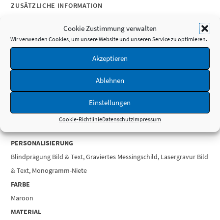
ZUSÄTZLICHE INFORMATION
Cookie Zustimmung verwalten
Wir verwenden Cookies, um unsere Website und unseren Service zu optimieren.
PRODUKTDETAILS
Akzeptieren
GEWICHT
0,39 kg
Ablehnen
MASSE
18 × 15,5 × 3 cm
Einstellungen
MARKE
Cookie-Richtlinie
Datenschutz
Impressum
Lederbuch
PERSONALISIERUNG
Blindprägung Bild & Text, Graviertes Messingschild, Lasergravur Bild
& Text, Monogramm-Niete
FARBE
Maroon
MATERIAL