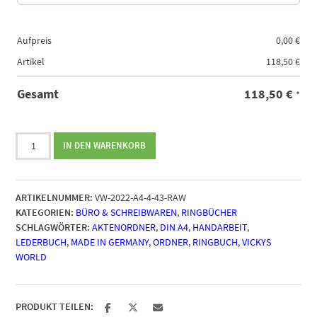
Aufpreis
0,00
€
Artikel
118,50
€
118,50
€
Gesamt
*
Ringbuch
IN DEN WARENKORB
OX
Office
Maroon
ARTIKELNUMMER:
VW-2022-A4-4-43-RAW
Raw
KATEGORIEN:
BÜRO & SCHREIBWAREN
,
RINGBÜCHER
A4
SCHLAGWÖRTER:
AKTENORDNER
,
DIN A4
,
HANDARBEIT
,
Menge
LEDERBUCH
,
MADE IN GERMANY
,
ORDNER
,
RINGBUCH
,
VICKYS
WORLD
PRODUKT TEILEN: