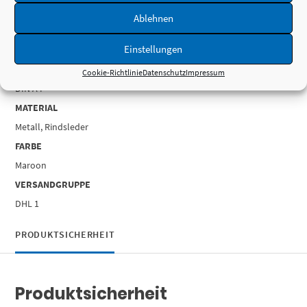
PERSONALISIERUNG
Ablehnen
Blindprägung Bild & Text, Graviertes Messingschild, Lasergravur Bild
Einstellungen
& Text, Monogramm-Niete
BUCHFORMAT
Cookie-Richtlinie
Datenschutz
Impressum
DIN A4
MATERIAL
Metall, Rindsleder
FARBE
Maroon
VERSANDGRUPPE
DHL 1
PRODUKTSICHERHEIT
Produktsicherheit