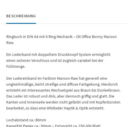
BESCHREIBUNG
Ringbuch in DIN A4 mit 4 Ring Mechanik – OX Office Bonny Maroon
Raw.
Ein Lederband mit doppeltem Druckknopf-System ermöglicht
einen sicheren Verschluss und ist zugleich variabel bei der
Füllmenge.
Der Ledereinband im Farbton Maroon Raw hat generell eine
ungleichmäßige, leicht streifige und diffuse Farbgebung. Hierdurch
entsteht ein interessantes Wechselspiel aus Braun bis Dunkelbraun.
Das Leder ist robust und dick, aber dennoch griffig und glatt. Die
Kanten und Innenseite werden nicht gefärbt und mit Kupferbürsten
bearbeitet, so dass eine Wildleder Haptik & Optik entsteht.
Lochabstand ca.: 80mm
Kapazität Papier ca.: 30mm – Entspricht ca. 250-300 Blatt