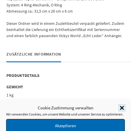
System: 4 Ring-Mechanik, O Ring
Abmessung ca.: 31,5 cm x 26 cm x 6 cm
Dieser Ordner wird in einem Zuziehbeutel verpackt geliefert. Zudem
beinhaltet die Lieferung ein Echtheitszertifikat mit Seriennummer
und einen farblich passenden Vickys World „Echt Leder“ Anhänger.
ZUSÄTZLICHE INFORMATION
PRODUKTDETAILS
GEWICHT
1 kg
MASSE
Cookie Zustimmung verwalten
31,5 × 26 × 6 cm
Wir verwenden Cookies, um unsere Website und unseren Service zu optimieren.
MARKE
Akzeptieren
Vickys World