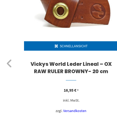
SCHNELLANSICHT
amby
Vickys World Leder Lineal – OX
RAW RULER BROWNY- 20 cm
16,95
€
*
inkl. MwSt.
zzgl.
Versandkosten