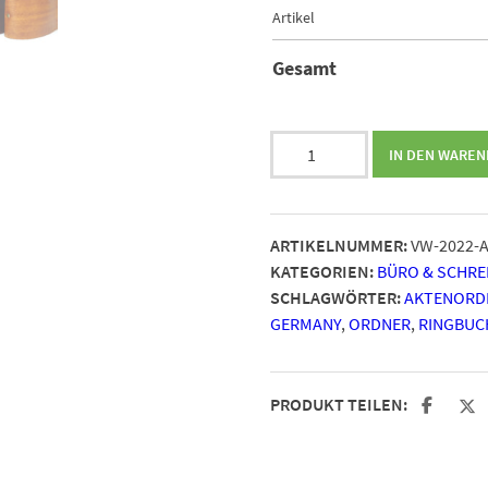
Artikel
Gesamt
Ringbuch
IN DEN WARE
OX
Office
Lion
ARTIKELNUMMER:
VW-2022-
Raw
KATEGORIEN:
BÜRO & SCHR
A5
SCHLAGWÖRTER:
AKTENORD
Menge
GERMANY
,
ORDNER
,
RINGBUC
PRODUKT TEILEN: