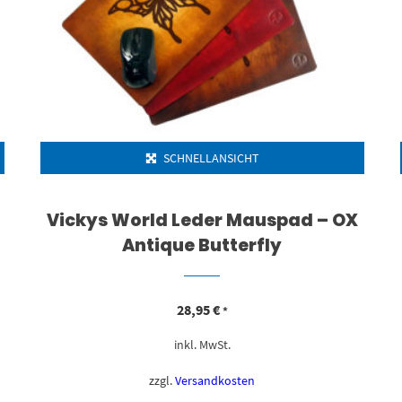
SCHNELLANSICHT
Vickys World Leder Mauspad – OX
Antique Butterfly
28,95
€
*
inkl. MwSt.
zzgl.
Versandkosten