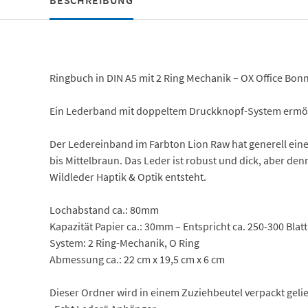
BESCHREIBUNG
Ringbuch in DIN A5 mit 2 Ring Mechanik – OX Office Bon
Ein Lederband mit doppeltem Druckknopf-System ermöglic
Der Ledereinband im Farbton Lion Raw hat generell eine 
bis Mittelbraun. Das Leder ist robust und dick, aber den
Wildleder Haptik & Optik entsteht.
Lochabstand ca.: 80mm
Kapazität Papier ca.: 30mm – Entspricht ca. 250-300 Blatt
System: 2 Ring-Mechanik, O Ring
Abmessung ca.: 22 cm x 19,5 cm x 6 cm
Dieser Ordner wird in einem Zuziehbeutel verpackt geli