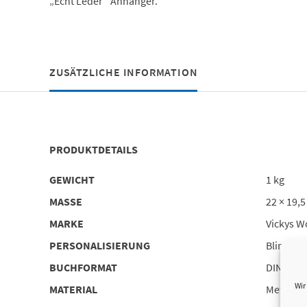
„Echt Leder“ Anhänger.
ZUSÄTZLICHE INFORMATION
PRODUKTDETAILS
GEWICHT
1 kg
MASSE
22 × 19,5
MARKE
Vickys W
PERSONALISIERUNG
Blindprä
BUCHFORMAT
DIN A5
Wir
MATERIAL
Metall, 