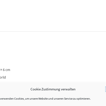
 × 6 cm
orld
gung Bild & Text, Graviertes Messingschild, Lasergravur Bild & Te
Cookie Zustimmung verwalten
 verwenden Cookies, um unsere Website und unseren Service zu optimieren.
Rindsleder