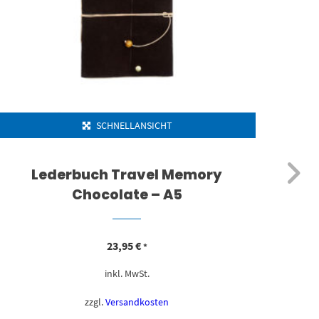
SCHNELLANSICHT
Lederbuch Travel Memory
Tag
Chocolate – A5
23,95
€
*
inkl. MwSt.
zzgl.
Versandkosten