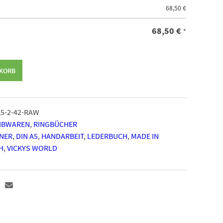
68,50
€
68,50
€
*
NKORB
A5-2-42-RAW
EIBWAREN
,
RINGBÜCHER
NER
,
DIN A5
,
HANDARBEIT
,
LEDERBUCH
,
MADE IN
H
,
VICKYS WORLD