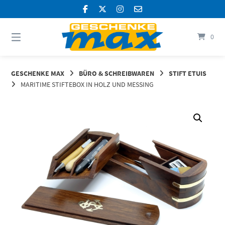
Springen
Sie
zum
Inhalt
0
GESCHENKE MAX
BÜRO & SCHREIBWAREN
STIFT ETUIS
MARITIME STIFTEBOX IN HOLZ UND MESSING