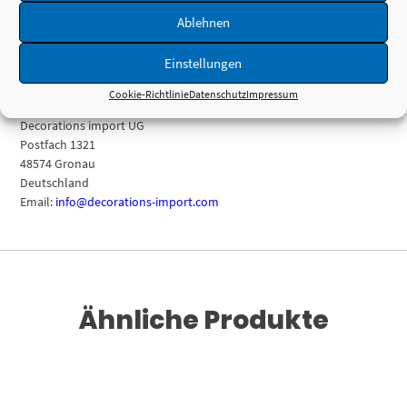
Produktsicherheit
Ablehnen
Einstellungen
Herstellerinformationen
Cookie-Richtlinie
Datenschutz
Impressum
Decorations import UG
Postfach 1321
48574 Gronau
Deutschland
Email:
info@decorations-import.com
Ähnliche Produkte