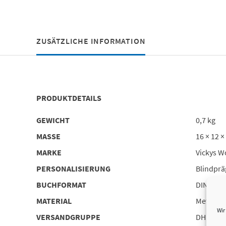
ZUSÄTZLICHE INFORMATION
PRODUKTDETAILS
GEWICHT
0,7 kg
MASSE
16 × 12 ×
MARKE
Vickys W
PERSONALISIERUNG
Blindprä
BUCHFORMAT
DIN A6
MATERIAL
Metall, P
Wir
VERSANDGRUPPE
DHL 1