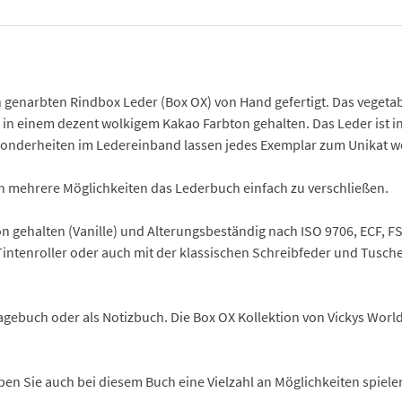
genarbten Rindbox Leder (Box OX) von Hand gefertigt. Das vegetabil
ist in einem dezent wolkigem Kakao Farbton gehalten. Das Leder ist 
esonderheiten im Ledereinband lassen jedes Exemplar zum Unikat w
ich mehrere Möglichkeiten das Lederbuch einfach zu verschließen.
 gehalten (Vanille) und Alterungsbeständig nach ISO 9706, ECF, FSC
, Tintenroller oder auch mit der klassischen Schreibfeder und Tusch
 Tagebuch oder als Notizbuch. Die Box OX Kollektion von Vickys Wor
n Sie auch bei diesem Buch eine Vielzahl an Möglichkeiten spielen