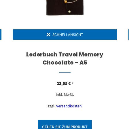
SCHNELLANSICHT
Lederbuch Travel Memory
Chocolate – A5
23,95
€
*
inkl. MwSt.
zzgl.
Versandkosten
GEHEN SIE ZUM PRODUKT