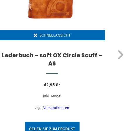
SCHNELLANSICHT
Lederbuch – soft OX Circle Scuff –
Le
A6
42,95
€
*
inkl. MwSt.
zzgl.
Versandkosten
GEHEN SIE ZUM PRODUKT