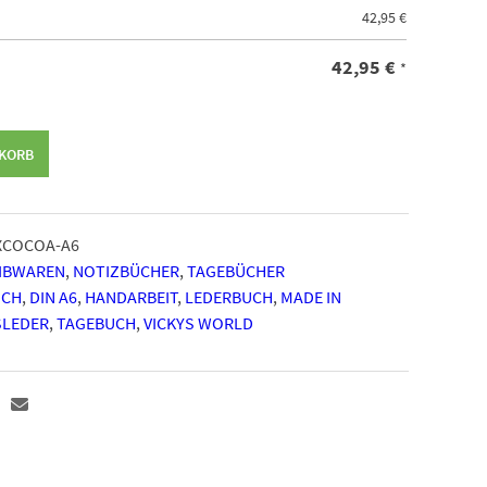
42,95
€
42,95
€
*
NKORB
XCOCOA-A6
EIBWAREN
,
NOTIZBÜCHER
,
TAGEBÜCHER
UCH
,
DIN A6
,
HANDARBEIT
,
LEDERBUCH
,
MADE IN
SLEDER
,
TAGEBUCH
,
VICKYS WORLD