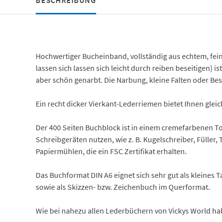
BESCHREIBUNG
Hochwertiger Bucheinband, vollständig aus echtem, fein 
lassen sich lassen sich leicht durch reiben beseitigen) 
aber schön genarbt. Die Narbung, kleine Falten oder B
Ein recht dicker Vierkant-Lederriemen bietet Ihnen gle
Der 400 Seiten Buchblock ist in einem cremefarbenen Ton
Schreibgeräten nutzen, wie z. B. Kugelschreiber, Füller
Papiermühlen, die ein FSC Zertifikat erhalten.
Das Buchformat DIN A6 eignet sich sehr gut als kleines
sowie als Skizzen- bzw. Zeichenbuch im Querformat.
Wie bei nahezu allen Lederbüchern von Vickys World habe