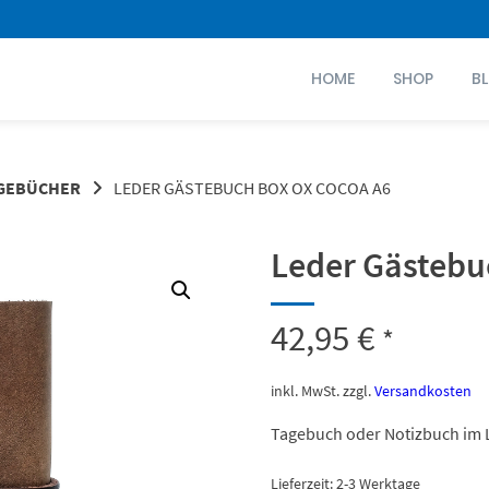
HOME
SHOP
B
GEBÜCHER
LEDER GÄSTEBUCH BOX OX COCOA A6
Leder Gästebu
42,95
€
*
inkl. MwSt.
zzgl.
Versandkosten
Tagebuch oder Notizbuch im 
Lieferzeit:
2-3 Werktage