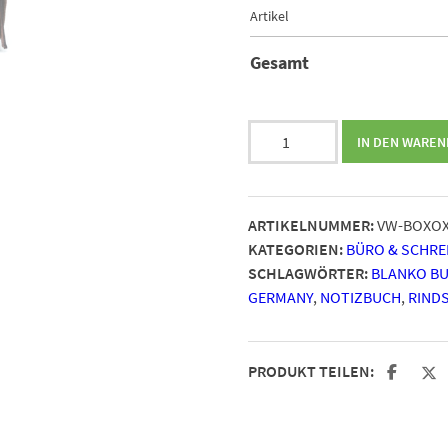
Artikel
Gesamt
Leder
IN DEN WARE
Gästebuch
Box
OX
ARTIKELNUMMER:
VW-BOXO
Cocoa
KATEGORIEN:
BÜRO & SCHR
A6
SCHLAGWÖRTER:
BLANKO B
Menge
GERMANY
,
NOTIZBUCH
,
RIND
PRODUKT TEILEN: