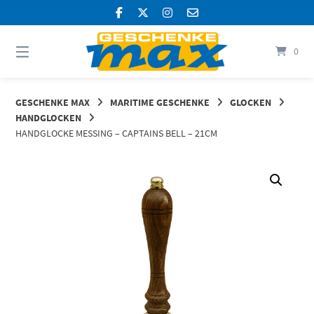
Springen
Sie
zum
Inhalt
0
GESCHENKE MAX
MARITIME GESCHENKE
GLOCKEN
HANDGLOCKEN
HANDGLOCKE MESSING – CAPTAINS BELL – 21CM