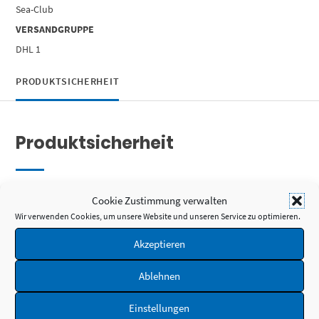
Sea-Club
VERSANDGRUPPE
DHL 1
PRODUKTSICHERHEIT
Produktsicherheit
Herstellerinformationen
Cookie Zustimmung verwalten
Wir verwenden Cookies, um unsere Website und unseren Service zu optimieren.
SEA-CLUB Handels-GmbH
Am Leitzelbach 34
Akzeptieren
74889 Sinsheim
DEUTSCHLAND
Ablehnen
Telefon: +49-7261-949600
E-Mail:
info@sea-club.de
Einstellungen