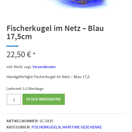
Fischerkugel im Netz – Blau
17,5cm
22,50
€
*
inkl. MwSt.
zzgl.
Versandkosten
Handgefertigte Fischerkugel im Netz – Blau 17,5
Lieferzeit:
1-2 Werktage
Fischerkugel
IN DEN WARENKORB
im
Netz
-
ARTIKELNUMMER:
SC-5835
Blau
KATEGORIEN:
FISCHERKUGELN
,
MARITIME GESCHENKE
17,5cm