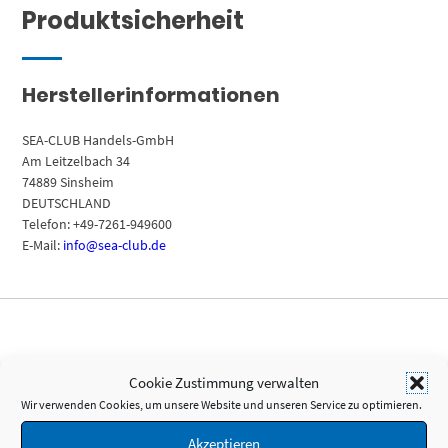
Produktsicherheit
Herstellerinformationen
SEA-CLUB Handels-GmbH
Am Leitzelbach 34
74889 Sinsheim
DEUTSCHLAND
Telefon: +49-7261-949600
E-Mail:
info@sea-club.de
Das könnte Ihnen auch
Cookie Zustimmung verwalten
Wir verwenden Cookies, um unsere Website und unseren Service zu optimieren.
gefallen …
Akzeptieren