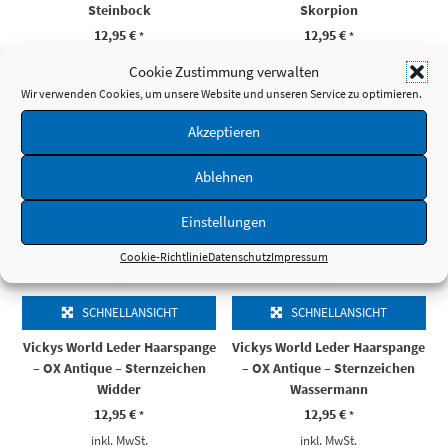
Steinbock
Skorpion
12,95
€
12,95
€
*
*
inkl. MwSt.
inkl. MwSt.
Cookie Zustimmung verwalten
zzgl.
Versandkosten
zzgl.
Versandkosten
Wir verwenden Cookies, um unsere Website und unseren Service zu optimieren.
Akzeptieren
Ablehnen
Einstellungen
Cookie-Richtlinie
Datenschutz
Impressum
SCHNELLANSICHT
SCHNELLANSICHT
Vickys World Leder Haarspange
Vickys World Leder Haarspange
– OX Antique – Sternzeichen
– OX Antique – Sternzeichen
Widder
Wassermann
12,95
€
12,95
€
*
*
inkl. MwSt.
inkl. MwSt.