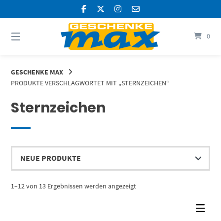
Springen
Sie
zum
Inhalt
0
GESCHENKE MAX
PRODUKTE VERSCHLAGWORTET MIT „STERNZEICHEN“
Sternzeichen
Nach
1–12 von 13 Ergebnissen werden angezeigt
Aktualität
sortiert