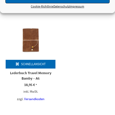
Cookie-Richtlinie
Datenschutz
Impressum
zzgl.
Versandkosten
zzgl.
Versandkosten
SCHNELLANSICHT
Lederbuch Travel Memory
Bamby – A6
18,95
€
*
inkl. MwSt.
zzgl.
Versandkosten