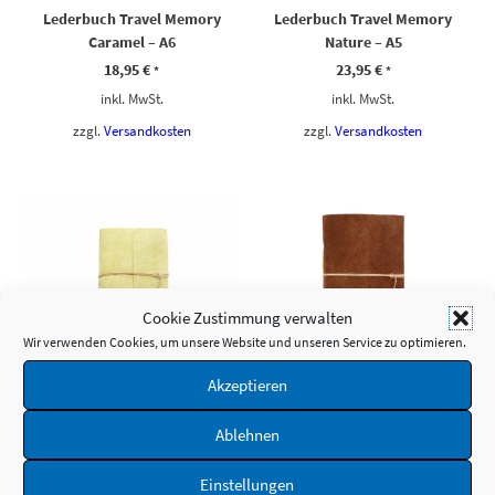
Lederbuch Travel Memory
Lederbuch Travel Memory
Caramel – A6
Nature – A5
18,95
€
23,95
€
*
*
inkl. MwSt.
inkl. MwSt.
zzgl.
Versandkosten
zzgl.
Versandkosten
Cookie Zustimmung verwalten
Wir verwenden Cookies, um unsere Website und unseren Service zu optimieren.
SCHNELLANSICHT
SCHNELLANSICHT
Akzeptieren
Lederbuch Travel Memory
Lederbuch Travel Memory
Ablehnen
Nature – A6
Bamby – A5
18,95
€
23,95
€
*
*
Einstellungen
inkl. MwSt.
inkl. MwSt.