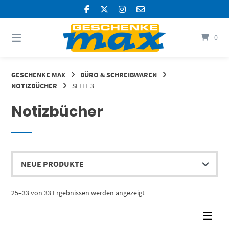
Springen
Sie
zum
Inhalt
0
GESCHENKE MAX
BÜRO & SCHREIBWAREN
NOTIZBÜCHER
SEITE 3
Notizbücher
Nach
25–33 von 33 Ergebnissen werden angezeigt
Aktualität
sortiert